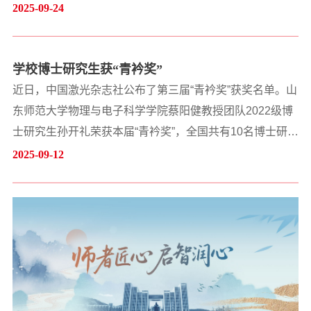
昌楼107报告厅举行。丛书总主编、校党委书记冯继康教
2025-09-24
授，山东大学图书期刊出版党委书记、出版社社长陈斌教
授出席活动并致辞。副校长张茂聪教授主持发布会。学校
学校博士研究生获“青衿奖”
有关部门负责同志、各丛书分册编者、各学院教学院长、
课程思政工作室负责人参加活动。冯继康指出，课程思政
近日，中国激光杂志社公布了第三届“青衿奖”获奖名单。山
是高校落实立德树人根本任务的关键举措，...
东师范大学物理与电子科学学院蔡阳健教授团队2022级博
士研究生孙开礼荣获本届“青衿奖”，全国共有10名博士研究
生和1名硕士研究生获奖。2023年，中国激光杂志社创立
2025-09-12
“青衿奖”品牌评选活动，评选面向全球高等院校及科研院所
光学相关专业的在读博士和硕士研究生，每年举办1次，评
选包含“青衿奖”“青衿奖提名奖”和“青衿奖入围奖”。孙开礼
经过专家函评与在线答辩等环节的严格评审，...