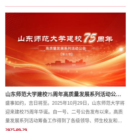
工程学院由王建、万文博、刘珂老师指导，张立红等同学
完成的项目《肤疾速诊——基于大模型皮肤疾病的快速诊
断》获特等奖，项目主要针对白癜风分期难、效率低、主
观性强等痛点，在设备上通过双模态的输入，轻量化的模
型以及模态间的特征融合三大关键技术实现了创新突破，...
山东师范大学建校75周年高质量发展系列活动公告
（第三号）
盛事如约，吉日将至。2025年10月29日，山东师范大学将
迎来建校75周年华诞。自一号、二号公告发布以来，高质
量发展系列活动筹备工作得到了各级领导、师生校友和社
会各界的广泛关注、热烈响应和倾力支持，在此致以衷心
2025-09-29