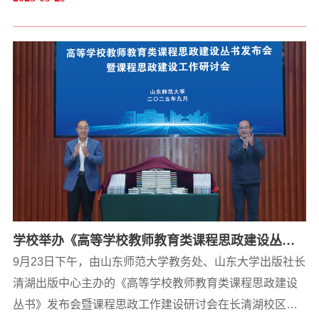
的感谢和崇高的敬意！丹枫迎秋，金风送爽。学校将在建
校75周年之际，召开高质量发展论坛等一系列活动。高质
量发展论坛是学校回顾75年奋进历程、总结办学成绩、擘
画未来蓝图的华诞盛会，也是学校向高攀登、向新而行、
向智转型的重要契机，...
学校举办《高等学校教师教育类课程思政建设丛
书》发布会暨课程思政工作建设研讨会
9月23日下午，由山东师范大学教务处、山东大学出版社长
清湖出版中心主办的《高等学校教师教育类课程思政建设
丛书》发布会暨课程思政工作建设研讨会在长清湖校区文