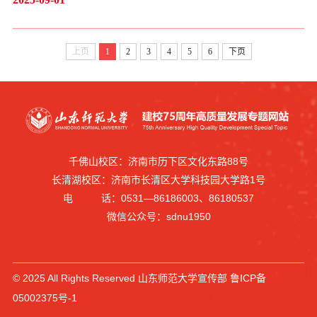
县人大常委会主任宋广振，副县长（挂职）李海涛等出席
活动。仪式由赵海林主持。冯继康在致辞中指出，东明县
上页
1
2
3
4
5
6
下页
历史悠久，文化底蕴深厚，特别是近年来，主动融入新一
轮“突破菏泽、鲁西崛起”战略机遇，扎实推进“北工南农”...
千佛山校区：济南市历下区文化东路88号
长清湖校区：济南市长清区大学科技园大学路1号
电 话：0531—86186003、86180537
微信公众号：sdnu1950
© 2025 All Rights Reserved 山东师范大学宣传部 鲁ICP备
05002375号-1