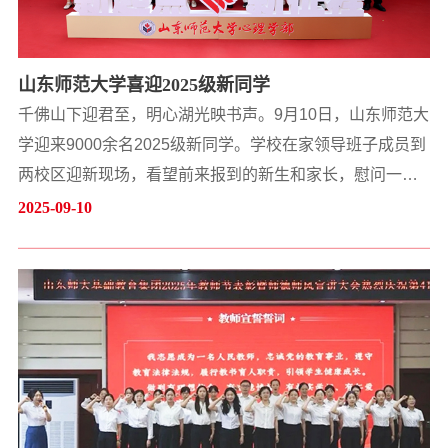
山东师范大学喜迎2025级新同学
千佛山下迎君至，明心湖光映书声。9月10日，山东师范大
学迎来9000余名2025级新同学。学校在家领导班子成员到
两校区迎新现场，看望前来报到的新生和家长，慰问一线
工作人员，检查指导迎新工作。有关部门负责同志参加活
2025-09-10
动。学校今年首次在各学院楼迎新。在迎新现场，学校领
导详细了解新生报到流程、迎新各项工作进展，对各部
门、各学院（部）为迎新所做的充足准备和周到服务给予
充分肯定，要求全体工作人员在学校75周年校庆之际，在
迎新工作中展现办学底蕴、...