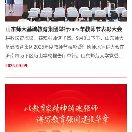
山东师大基础教育集团举行2025年教师节表彰大会
耕教坛育栋梁，铸魂强师谱华章。9月8日下午，山东师大
基础教育集团2025年度教师节表彰暨师德师风宣讲大会在
济南市历下区历山学校报告厅举行。山东师范大学党委书
记冯继康，党委副书记许双庆出席会议，山东师大基础教
2025-09-09
育集团领导班子成员及教师代表参加会议。会议由集团副
总经理张宁主持。冯继康在讲话中全面总结了山东师大基
础教育集团十年的发展成就，他指出，集团十年间创办、
合作及提升学校110余所，覆盖省内12地市及省外6地区，
已经发展成为社会效益、...