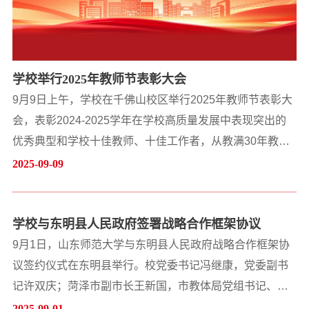
学校举行2025年教师节表彰大会
9月9日上午，学校在千佛山校区举行2025年教师节表彰大
会，表彰2024-2025学年在学校高质量发展中表现突出的
优秀典型和学校十佳教师、十佳工作者，从教满30年教职
工及荣休教职工。校党委书记冯继康出席并讲话。学校在
2025-09-09
家领导班子成员出席会议。中层领导干部，教师和学生代
表400余人参加会议。会议由副校长周珊珊主持。冯继康代
学校与东明县人民政府签署战略合作框架协议
表学校向全体教职工致以节日的问候和良好的祝愿，向为
学校发展作出重要贡献的优秀典型和离退休教职工以及老
9月1日，山东师范大学与东明县人民政府战略合作框架协
领导、...
议签约仪式在东明县举行。校党委书记冯继康，党委副书
记许双庆；菏泽市副市长王新国，市教体局党组书记、局
长杨彬；东明县委书记赵海林，县委副书记、县长黄涛，
2025-09-01