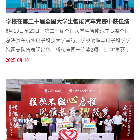
学校在第二十届全国大学生智能汽车竞赛中获佳绩
8月18日至20日，第二十届全国大学生智能汽车竞赛全国
总决赛在杭州电子科技大学举行。学校物理与电子科学学
院两支队伍表现出色，斩获全国一等奖2项，其中“草莽队”
在竞争激烈的缩微光电组中荣获一等奖第三名，实现了学
2025-09-10
校在竞速类项目上的历史性突破。自2024年10月起，学校
组织来自物理与电子科学学院、信息科学与工程学院等单
位的近百名同学参与智能汽车竞赛的系统培训与实战训
练。经过多轮选拔，最终派出11支队伍参加分区竞速赛，
获山东赛区一等奖1项、...