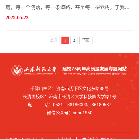
房，每一个院落，每一条道路，甚至每一棵老树，于我而
言都是那么熟悉、那么亲切。我对这一切都怀有浓浓的深
2025-05-23
情。<br />现已84岁的我，每当在花园般的校园里散步，都
会探亲似的把曾留下过自己足迹的地方，一一造访。在“探
上页
1
2
下页
亲”的路上，我常常会触景生情，引起万千思绪。我最喜欢
边走边捡拾青春记忆，边走边萌生追思感悟。...
千佛山校区：济南市历下区文化东路88号
长清湖校区：济南市长清区大学科技园大学路1号
电 话：0531—86186003、86180537
微信公众号：sdnu1950