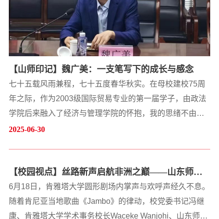
【山师印记】魏广美：一支笔写下的成长与感念
七十五载风雨兼程，七十五度春华秋实。在母校建校75周
年之际，作为2003级国际贸易专业的第一届学子，由政法
学院后来融入了经济与管理学院的怀抱，我的思绪不由溯
回到水屯路旁、小清河畔——那个曾承载我们青涩年华的
2025-06-30
山师北院。犹记初入校门之时，面对琳琅满目的社团招
新，我徘徊踟蹰。宿舍共8人，多才多艺的杨培、陈雨、训
【校园视点】丝路新声启航非洲之巅——山东师范
卿加入了文艺社团，小刚、传茂、岩磊加入了足球俱乐
大学艺术团2025年赴肯尼亚巡演纪实
部，志海每天泡到图书馆立志考研，而我最终怀着一丝忐
6月18日，肯雅塔大学圆形剧场内掌声与欢呼声经久不息。
忑，...
随着肯尼亚当地歌曲《Jambo》的律动，校党委书记冯继
康、肯雅塔大学学术事务校长Waceke Wanjohi、山东师范