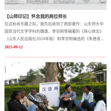
【山师印记】怀念我的两位师长
在这秋收冬藏之际，我先后收到了两部著作：山东师大中
国现当代文学学科的魏建、李宗刚等编著的《蒋心焕志》
（山东人民出版社2024年版）和李宗刚编选的《朱德发学
术手稿选编》（团结出版社2023年版）。这不禁让我回忆
2025-09-12
起在母校攻读硕士学位时曾经给我深刻影响的两位老师，
一位是蒋心焕先生，另一位是朱德发先生。他们是除了我
的指导教师田仲济先生之外对我影响较大的两位老师。
《蒋心焕志》是蒋心焕先生人生轨迹和学术成就的描摹与
梳理。...