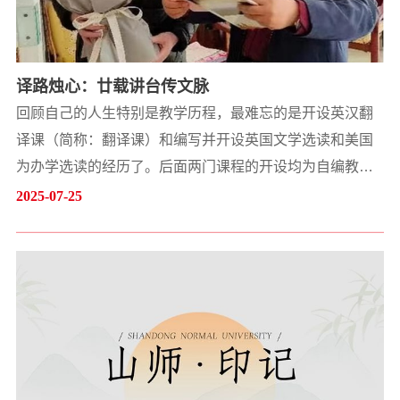
译路烛心：廿载讲台传文脉
回顾自己的人生特别是教学历程，最难忘的是开设英汉翻
译课（简称：翻译课）和编写并开设英国文学选读和美国
为办学选读的经历了。后面两门课程的开设均为自编教
材，若干年后才有了北京外国语大学教研社出版的吴伟仁
2025-07-25
编《英国文学史级选读》等教材。而记忆中较为深刻的是
开设英汉翻译的第一堂课。站在山东师范大学的讲台上
时，我的教案边角还沾着北大的梧桐叶香。新学期第一堂
课，望着台下三十多张年轻的面庞，忽然意识到自己已从
翻译学的求道者，...