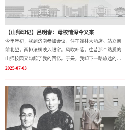
【山师印记】吕明春：母校情深今又来
今年年初，我到济南参加会议，住在翰林大酒店。站立窗
前北望，两排法桐映入眼帘。风吹叶落，往昔那个熟悉的
山师校园又勾起了我的回忆。于是，我卸下一路旅途的疲
惫，一个人走出酒店，东拐北折，就进入这年少时求知的
2025-07-03
地方。进入校园，首先要到2号宿舍楼。那年大二开学时，
我们从荒凉的北校区来到文化气息浓厚的老校区，也就是
现在的千佛山校区。此后3年，我们在这个植满绿树和花草
的园子里上下求索、探索新知。2号楼343宿舍，是我们7
位同学共同的家。...