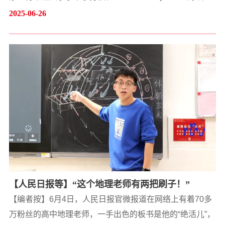
大学艺术团以及肯尼亚当地学生共同登台互动联欢，本次
2025-06-26
以“金声雅韵”为主题的肯尼亚巡演之旅圆满落幕。艺术团以
民族音乐、传统武术为载体，以艺术为舟搭建起中非文明
互鉴的立体通道，让中华优秀文化基因在赤道阳光下焕发
新生。新华社、《中国日报》《人民日报》《肯尼亚星
报》...
【人民日报等】“这个地理老师有两把刷子！”
【编者按】6月4日，人民日报官微报道在网络上有着70多
万粉丝的高中地理老师，一手出色的板书是他的“绝活儿”，