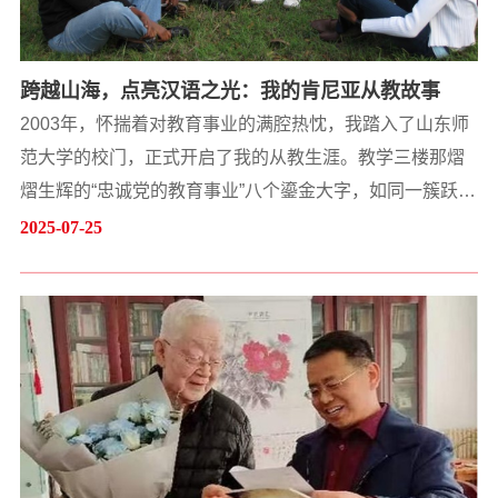
跨越山海，点亮汉语之光：我的肯尼亚从教故事
2003年，怀揣着对教育事业的满腔热忱，我踏入了山东师
范大学的校门，正式开启了我的从教生涯。教学三楼那熠
熠生辉的“忠诚党的教育事业”八个鎏金大字，如同一簇跃动
的火种，在我心中点燃了希望之光。那时的我尚未意识
2025-07-25
到，这簇火种在六年后将会随我跨越千山万水，远赴东非
肯尼亚，点燃一片璀璨的文明之光。拼音“ü”：小音素，大
突破在肯雅塔大学孔子学院的第一堂课上，四十多个巧克
力肤色的学生聚精会神地盯着黑板上的拼音表。当读到“...