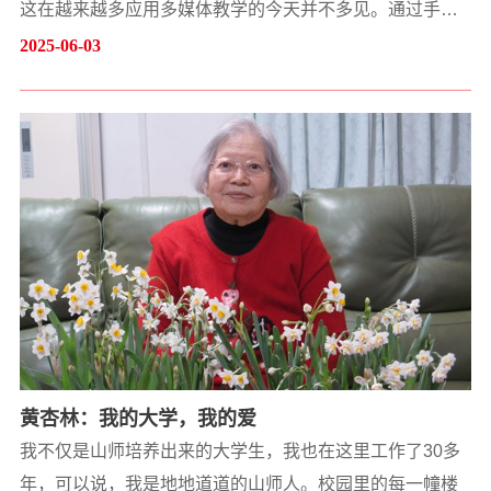
这在越来越多应用多媒体教学的今天并不多见。通过手绘
板书，他把复杂难懂的地理知识形象化地展示给学生。众
2025-06-03
多网友留言说“舍不得擦”“堪比PPT”，还调侃他“主修美术，
辅修地理”。他就是山东师范大学地理与环境学院地理科学
专业2015级本科生、学科地理2019级硕士生袁晓，他用实
际行动展现了良好的师范生从业技能，吸引人民日报、...
黄杏林：我的大学，我的爱
我不仅是山师培养出来的大学生，我也在这里工作了30多
年，可以说，我是地地道道的山师人。校园里的每一幢楼