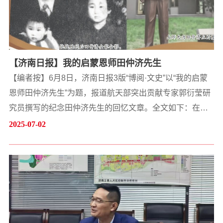
【济南日报】我的启蒙恩师田仲济先生
【编者按】6月8日，济南日报3版“博阅·文史”以“我的启蒙
恩师田仲济先生”为题，报道航天部突出贡献专家郭衍莹研
究员撰写的纪念田仲济先生的回忆文章。全文如下：在山
东师范大学长清湖校区，有一尊田仲济先生塑像。田仲济
2025-07-02
先生是著名学者、教育家、作家、文艺理论家，是山师大
现当代文学学科第一代学科带头人，亦被尊为中国现代文
学学科奠基人和开拓者之一。20世纪40年代，在上海武训
学校，我曾受教于田先生，留下了深刻的印象。在上海武
训学校讲课是田先生一段重要历史时期1946年初，...